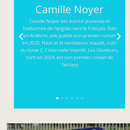
Camille Noyer
Camille Noyer est autrice jeunesse et
traductrice de l’anglais vers le français. Née
en Ardèche, elle publie son premier roman
en 2020, Niels et le ventilateur maudit, suivi
du tome 2, L’intervalle Interdit. Les Oiseleurs,
sorti en 2024, est son premier roman de
fantasy