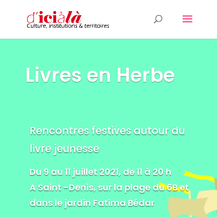
Livres en Herbe
Rencontres festives autour du
livre jeunesse
Du 9 au 11 juillet 2021, de 11 à 20 h
A Saint -Denis, sur la plage du 6B et
dans le jardin Fatima Bédar